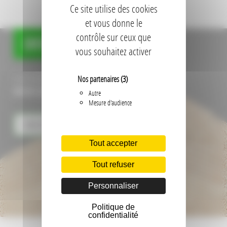
Ce site utilise des cookies
et vous donne le
contrôle sur ceux que
DEVIS EN LIGNE
vous souhaitez activer
Etablissez votre
Nos partenaires
(3)
DEVIS GRATUIT EN LIGNE !
Autre
Mesure d'audience
DEVIS EN LIGNE
Tout accepter
Tout refuser
Personnaliser
Politique de
confidentialité