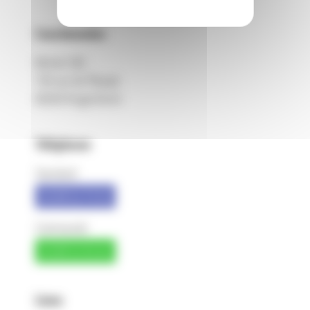
Coordonnées
Michel SAS
150 rue de Pfastatt
68260 Kingersheim
Téléphone
Standard
03 89 52 73 33
Commande
03 89 52 92 42
Liens