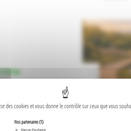
à Cernay
ich est située sur la Commune de Cernay. MICHEL SAS
e ancienne gravière envue de créer une zone verte
vec une fin de rembla...
lise des cookies et vous donne le contrôle sur ceux que vous souha
Nos partenaires
(1)
Mesure d'audience