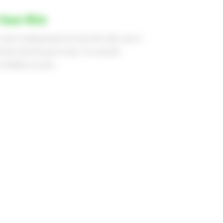
 Haut-Rhin
rs dans le département du Haut-Rhin (68), avec la
sheim et Burnhaupt-le-Haut. Ces chantiers
 dédiées à la sécu...