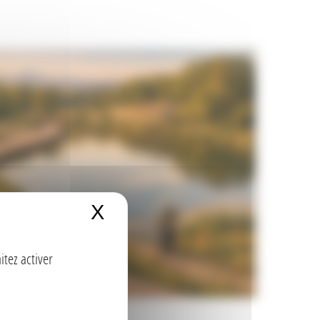
X
Masquer le bandeau de
itez activer