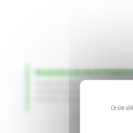
Renaturation du site de Friedrich 
L’Installation de Stockage de Déchets Inertes de Friedr
est présente en tant qu’exploitante pour remblayer cett
remarquable. Le terrain appartient à la Ville de Cernay a
Ce site uti