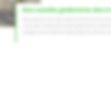
Mélange à Béton
Deux nouvelles gendarmeries dans le
Depuis plusieurs mois, deux projets structurants sont en cou
construction simultanée de nouvelles gendarmeries à Ottmar
témoignent d’une volonté de modernisation des infrastructures