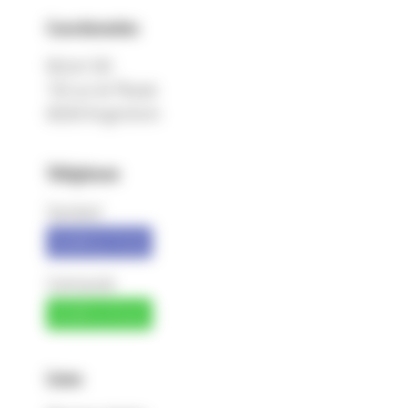
Coordonnées
Michel SAS
150 rue de Pfastatt
68260 Kingersheim
Téléphone
Standard
03 89 52 73 33
Commande
03 89 52 92 42
Liens