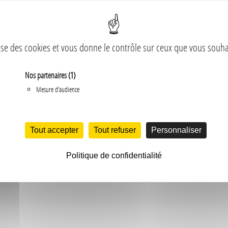
447/2
- Galet >100 Roulé Siliceux
lise des cookies et vous donne le contrôle sur ceux que vous souha
Nos partenaires
(1)
Mesure d'audience
Disponible dans les sites
Tout accepter
Tout refuser
Personnaliser
ce : embellissez vos espaces
Politique de confidentialité