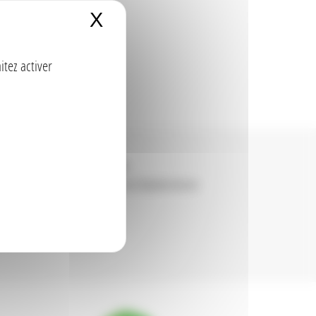
X
Masquer le bandeau de
itez activer
Carrière GLE de Baldersheim
Centrale à Béton et Carrière de Baldersheim
Carrière de Cernay