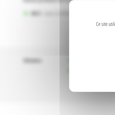
446/3
- Galet 22.4/90 Roulé
Ce site uti
Utilisations
Drainage de Batiment
Galets décoratifs en Alsa
extérieurs