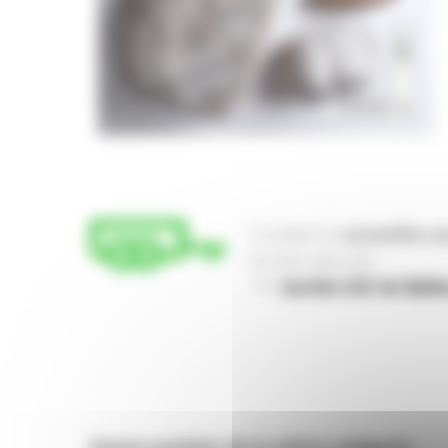
Toiture terrasse
Ce produit est
accessibles au
Sur le(s) site(s) de :
Carrière GLE de Bald
Autres produits de la même catégorie :