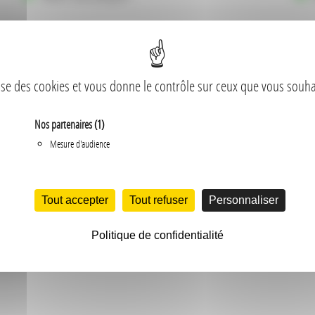
Béton de bordure en 0/16
BMR
lise des cookies et vous donne le contrôle sur ceux que vous souha
Nos partenaires
(1)
Mesure d'audience
Tout accepter
Tout refuser
Personnaliser
Carrière de Baldersheim
arrière de Wittelsheim
Politique de confidentialité
Blotzheim